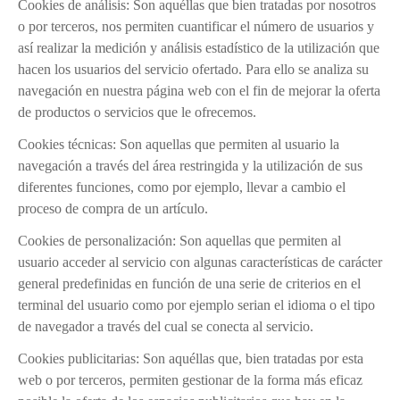
Cookies de análisis: Son aquéllas que bien tratadas por nosotros
PASTORAL
o por terceros, nos permiten cuantificar el número de usuarios y
así realizar la medición y análisis estadístico de la utilización que
Perfil del alumno
hacen los usuarios del servicio ofertado. Para ello se analiza su
Lema curso 24/25
navegación en nuestra página web con el fin de mejorar la oferta
de productos o servicios que le ofrecemos.
Propuesta Pedagógica
Interioridad
Cookies técnicas: Son aquellas que permiten al usuario la
navegación a través del área restringida y la utilización de sus
Madre San Pascual
diferentes funciones, como por ejemplo, llevar a cambio el
BUEN TRATO
proceso de compra de un artículo.
Cookies de personalización: Son aquellas que permiten al
usuario acceder al servicio con algunas características de carácter
general predefinidas en función de una serie de criterios en el
terminal del usuario como por ejemplo serian el idioma o el tipo
de navegador a través del cual se conecta al servicio.
Cookies publicitarias: Son aquéllas que, bien tratadas por esta
web o por terceros, permiten gestionar de la forma más eficaz