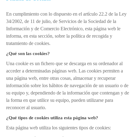
Ubicación
Niveles educativos
En cumplimiento con lo dispuesto en el artículo 22.2 de la Ley
34/2002, de 11 de julio, de Servicios de la Sociedad de la
Servicios
Información y de Comercio Electrónico, esta página web le
Instalaciones
informa, en esta sección, sobre la política de recogida y
tratamiento de cookies.
Uniforme
¿Qué son las cookies?
Himno
Una cookie es un fichero que se descarga en su ordenador al
Conócenos
acceder a determinadas páginas web. Las cookies permiten a
DEP. ORIENTACIÓN
una página web, entre otras cosas, almacenar y recuperar
información sobre los hábitos de navegación de un usuario o de
Orientación Educativa
su equipo y, dependiendo de la información que contengan y de
Enseñanza - Aprendizaje
la forma en que utilice su equipo, pueden utilizarse para
reconocer al usuario.
Acción Tutorial
¿Qué tipos de cookies utiliza esta página web?
Atención a la diversidad
Esta página web utiliza los siguientes tipos de cookies:
Orientación Académica y Profesional