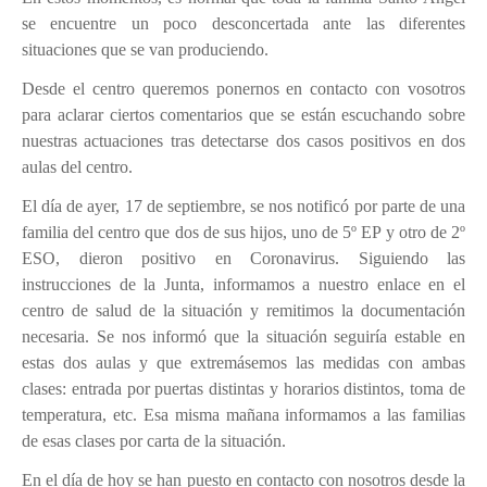
Ubicación
se encuentre un poco desconcertada ante las diferentes
Niveles educativos
situaciones que se van produciendo.
Servicios
Desde el centro queremos ponernos en contacto con vosotros
para aclarar ciertos comentarios que se están escuchando sobre
Instalaciones
nuestras actuaciones tras detectarse dos casos positivos en dos
Uniforme
aulas del centro.
Himno
El día de ayer, 17 de septiembre, se nos notificó por parte de una
Conócenos
familia del centro que dos de sus hijos, uno de 5º EP y otro de 2º
ESO, dieron positivo en Coronavirus. Siguiendo las
DEP. ORIENTACIÓN
instrucciones de la Junta, informamos a nuestro enlace en el
centro de salud de la situación y remitimos la documentación
Orientación Educativa
necesaria. Se nos informó que la situación seguiría estable en
Enseñanza - Aprendizaje
estas dos aulas y que extremásemos las medidas con ambas
clases: entrada por puertas distintas y horarios distintos, toma de
Acción Tutorial
temperatura, etc. Esa misma mañana informamos a las familias
Atención a la diversidad
de esas clases por carta de la situación.
Orientación Académica y Profesional
En el día de hoy se han puesto en contacto con nosotros desde la