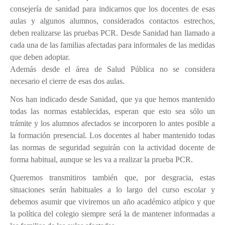
PASTORAL
consejería de sanidad para indicarnos que los docentes de esas
aulas y algunos alumnos, considerados contactos estrechos,
Perfil del alumno
deben realizarse las pruebas PCR. Desde Sanidad han llamado a
cada una de las familias afectadas para informales de las medidas
Lema curso 24/25
que deben adoptar.
Propuesta Pedagógica
Además desde el área de Salud Pública no se considera
Interioridad
necesario el cierre de esas dos aulas.
Madre San Pascual
Nos han indicado desde Sanidad, que ya que hemos mantenido
todas las normas establecidas, esperan que esto sea sólo un
BUEN TRATO
trámite y los alumnos afectados se incorporen lo antes posible a
la formación presencial. Los docentes al haber mantenido todas
las normas de seguridad seguirán con la actividad docente de
forma habitual, aunque se les va a realizar la prueba PCR.
Queremos transmitiros también que, por desgracia, estas
situaciones serán habituales a lo largo del curso escolar y
debemos asumir que viviremos un año académico atípico y que
la política del colegio siempre será la de mantener informadas a