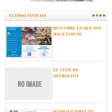
ÚLTIMAS NOTICIAS
1
2
3
4
ESCUBRE LO QUE NOS
AULAS
ACE ÚNICOS
L VIAJE DE
CARRE
EUROLITO
2024
ADIO EN DIRECTO....
ESCO