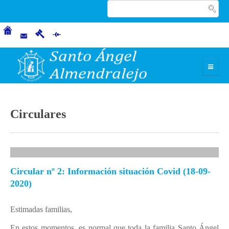
INICIO
Circulares
CARISMA
Nuestros fundadores
Carácter Propio
Circular nº 2: Información situación Covid (18-09-
Misión, Visión y Valores
2020)
NUESTRO CENTRO
Estimadas familias,
Presentación
En estos momentos, es normal que toda la familia Santo Ángel