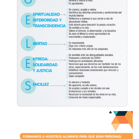
PASTORAL
Perfil del alumno
Lema curso 24/25
Propuesta Pedagógica
Interioridad
Madre San Pascual
BUEN TRATO