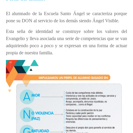
Ubicación
Niveles educativos
El alumnado de la Escuela Santo Ángel se caracteriza porque
pone su DON al servicio de los demás siendo Ángel Visible.
Servicios
Esta seña de identidad se construye sobre los valores del
Instalaciones
Evangelio y lleva asociada una serie de competencias que se van
Uniforme
adquiriendo poco a poco y se expresan en una forma de actuar
Himno
propia de nuestra familia.
Conócenos
DEP. ORIENTACIÓN
Orientación Educativa
Enseñanza - Aprendizaje
Acción Tutorial
Atención a la diversidad
Orientación Académica y Profesional