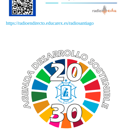
PASTORAL
Perfil del alumno
https://radioendirecto.
educarex.es/radiosantiago
Lema curso 24/25
Propuesta Pedagógica
Interioridad
Madre San Pascual
BUEN TRATO