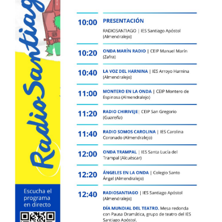
Ubicación
Niveles educativos
Servicios
Instalaciones
Uniforme
Himno
Conócenos
DEP. ORIENTACIÓN
Orientación Educativa
Enseñanza - Aprendizaje
Acción Tutorial
Atención a la diversidad
Orientación Académica y Profesional