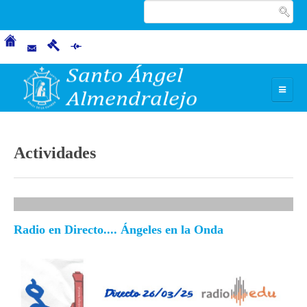
INICIO
Actividades
CARISMA
Nuestros fundadores
Carácter Propio
Radio en Directo.... Ángeles en la Onda
Misión, Visión y Valores
NUESTRO CENTRO
Presentación